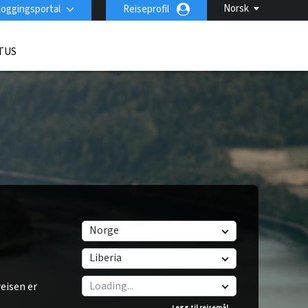
Norsk
loggingsportal
Reiseprofil
TUS
Norge
Liberia
eisen er
Legg til reisemål