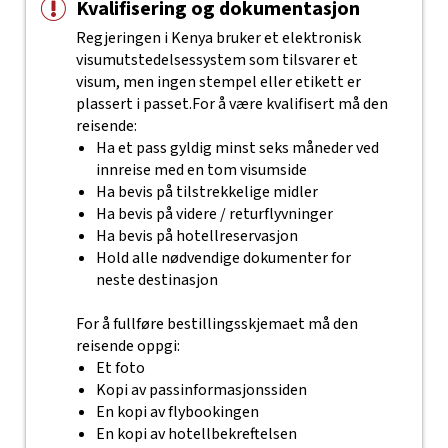
Kvalifisering og dokumentasjon
Regjeringen i Kenya bruker et elektronisk
visumutstedelsessystem som tilsvarer et
visum, men ingen stempel eller etikett er
plassert i passet.
For å være kvalifisert må den
reisende:
Ha et pass gyldig minst seks måneder ved
innreise med en tom visumside
Ha bevis på tilstrekkelige midler
Ha bevis på videre / returflyvninger
Ha bevis på hotellreservasjon
Hold alle nødvendige dokumenter for
neste destinasjon
For å fullføre bestillingsskjemaet må den
reisende oppgi:
Et foto
Kopi av passinformasjonssiden
En kopi av flybookingen
En kopi av hotellbekreftelsen