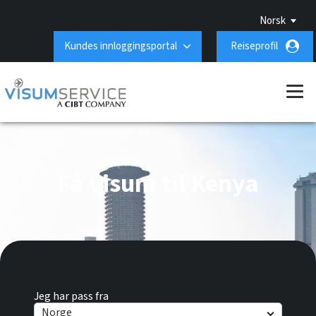
Norsk
Kundes innloggingsportal
Reiseprofil
Få visum til Kenya
Jeg har pass fra
Norge