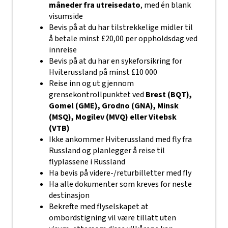
måneder fra utreisedato
, med én blank
visumside
Bevis på at du har tilstrekkelige midler til
å betale minst £20,00 per oppholdsdag ved
innreise
Bevis på at du har en sykeforsikring for
Hviterussland på minst £10 000
Reise inn og ut gjennom
grensekontrollpunktet ved
Brest (BQT),
Gomel (GME), Grodno (GNA), Minsk
(MSQ), Mogilev (MVQ) eller Vitebsk
(VTB)
Ikke ankommer Hviterussland med fly fra
Russland og planlegger å reise til
flyplassene i Russland
Ha bevis på videre-/returbilletter med fly
Ha alle dokumenter som kreves for neste
destinasjon
Bekrefte med flyselskapet at
ombordstigning vil være tillatt uten