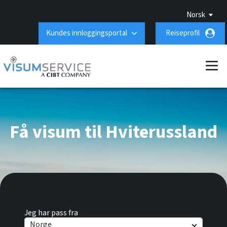
Norsk
Kundes innloggingsportal
Reiseprofil
Få visum til Hviterussland
Jeg har pass fra
Norge