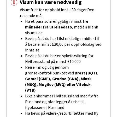
Visum kan være nødvendig
Visumfritt for opphold inntil 30 dager.Den
reisende må:
Ha et pass som er gyldig i minst
tre
måneder fra utreisedato
, med én blank
visumside
Bevis på at du har tilstrekkelige midler til
å betale minst £20,00 per oppholdsdag ved
innreise
Bevis på at du har en sykeforsikring for
Hviterussland på minst £10 000
Reise inn og ut gjennom
grensekontrollpunktet ved
Brest (BQT),
Gomel (GME), Grodno (GNA), Minsk
(MSQ), Mogilev (MVQ) eller Vitebsk
(VTB)
Ikke ankommer Hviterussland med fly fra
Russland og planlegger å reise til
flyplassene i Russland
Ha bevis på videre-/returbilletter med fly