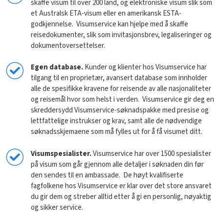
skaffe visum til over 200 land, og elektroniske visum slik som
et Australsk ETA-visum eller en amerikansk ESTA-
godkjennelse. Visumservice kan hjelpe med å skaffe
reisedokumenter, slik som invitasjonsbrev, legaliseringer og
dokumentoversettelser.
Egen
database.
Kunder og klienter hos Visumservice har
tilgang til en proprietær, avansert database som innholder
alle de spesifikke kravene for reisende av alle nasjonaliteter
og reisemål hvor som helst i verden. Visumservice gir deg en
skreddersydd Visumservice-søknadspakke med presise og
lettfattelige instrukser og krav, samt alle de nødvendige
søknadsskjemaene som må fylles ut for å få visumet ditt.
Visumspesialister.
Visumservice har over 1500 spesialister
på visum som går gjennom alle detaljer i søknaden din før
den sendes til en ambassade. De høyt kvalifiserte
fagfolkene hos Visumservice er klar over det store ansvaret
du gir dem og streber alltid etter å gi en personlig, nøyaktig
og sikker service.