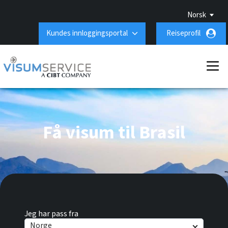
Norsk
Kundes innloggingsportal
Reiseprofil
Få visum til Brasil
Jeg har pass fra
Norge