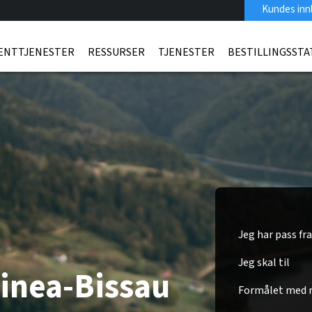
Kundes inn
ENTTJENESTER
RESSURSER
TJENESTER
BESTILLINGSSTA
Jeg har pass fra
Jeg skal til
uinea-Bissau
Formålet med r