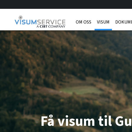
OM OSS
VISUM
DOKUM
Få visum til G