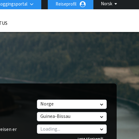
Norsk
loggingsportal
Reiseprofil
TUS
Norge
Guinea-Bissau
eisen er
Legg til reisemål