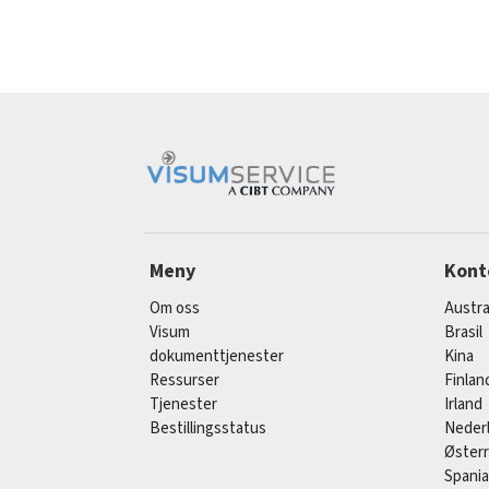
Meny
Kont
Om oss
Austra
Visum
Brasil
dokumenttjenester
Kina
Ressurser
Finlan
Tjenester
Irland
Bestillingsstatus
Neder
Østerr
Spania