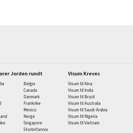
orer Jorden rundt
Visum Kreves
lia
Belgia
Visum til Kina
Canada
Visum til India
Danmark
Visum til Brazil
d
Frankrike
Visum til Australia
Mexico
Visum til Saudi-Arabia
land
Norge
Visum til Nigeria
ike
Singapore
Visum til Vietnam
Storbritannia