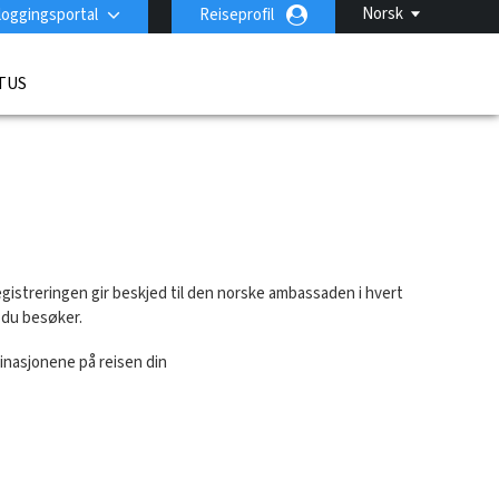
Norsk
loggingsportal
Reiseprofil
TUS
gistreringen gir beskjed til den norske ambassaden i hvert
e du besøker.
tinasjonene på reisen din