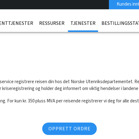
Kundes inn
ENTTJENESTER
RESSURSER
TJENESTER
BESTILLINGSSTA
umservice registrere reisen din hos det Norske Utenriksdepartementet. Re
for kriseregistrering og holder deg informert om viktig hendelser i landen
ng. For kun kr. 350 pluss MVA per reisende registrerer vi deg for alle des
OPPRETT ORDRE